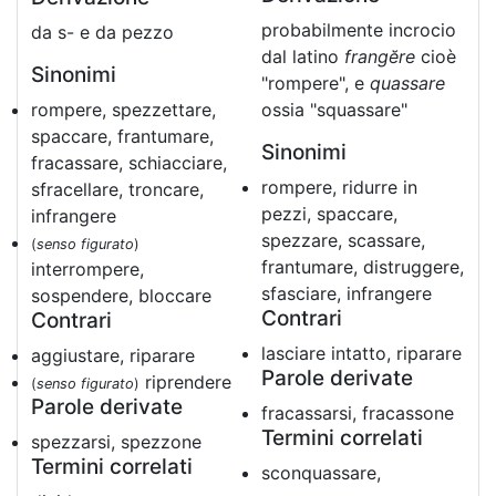
probabilmente incrocio
da s- e da pezzo
dal latino
frangĕre
cioè
Sinonimi
"rompere", e
quassare
rompere, spezzettare,
ossia "squassare"
spaccare, frantumare,
Sinonimi
fracassare, schiacciare,
rompere, ridurre in
sfracellare, troncare,
pezzi, spaccare,
infrangere
spezzare, scassare,
(
senso figurato
)
frantumare, distruggere,
interrompere,
sfasciare, infrangere
sospendere, bloccare
Contrari
Contrari
lasciare intatto, riparare
aggiustare, riparare
Parole derivate
riprendere
(
senso figurato
)
Parole derivate
fracassarsi, fracassone
Termini correlati
spezzarsi, spezzone
Termini correlati
sconquassare,