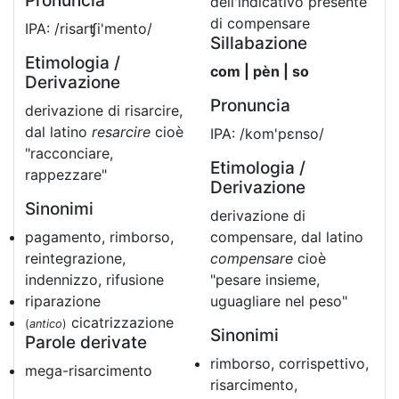
Pronuncia
dell'indicativo presente
di compensare
IPA: /risarʧi'mento/
Sillabazione
Etimologia /
com | pèn | so
Derivazione
Pronuncia
derivazione di risarcire,
dal latino
resarcire
cioè
IPA: /kom'pɛnso/
"racconciare,
Etimologia /
rappezzare"
Derivazione
Sinonimi
derivazione di
pagamento, rimborso,
compensare, dal latino
reintegrazione,
compensare
cioè
indennizzo, rifusione
"pesare insieme,
riparazione
uguagliare nel peso"
cicatrizzazione
(
antico
)
Sinonimi
Parole derivate
rimborso, corrispettivo,
mega-risarcimento
risarcimento,