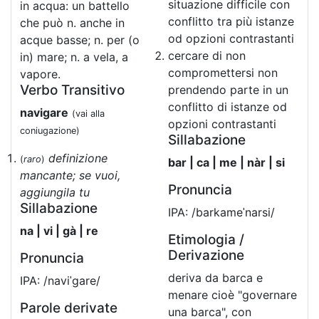
situazione difficile con
in acqua: un battello
conflitto tra più istanze
che può n. anche in
od opzioni contrastanti
acque basse; n. per (o
cercare di non
in) mare; n. a vela, a
compromettersi non
vapore.
Verbo Transitivo
prendendo parte in un
conflitto di istanze od
navigare
(vai alla
opzioni contrastanti
coniugazione)
Sillabazione
definizione
(
raro
)
bar | ca | me | nàr | si
mancante; se vuoi,
Pronuncia
aggiungila tu
Sillabazione
IPA: /barkameˈnarsi/
na | vi | gà | re
Etimologia /
Derivazione
Pronuncia
deriva da barca e
IPA: /naviˈgare/
menare cioè "governare
Parole derivate
una barca", con