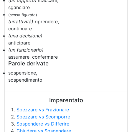
(un oggetto)
staccare,
sganciare
(
senso figurato
)
(un’attività)
riprendere,
continuare
(una decisione)
anticipare
(un funzionario)
assumere, confermare
Parole derivate
sospensione,
sospendimento
Imparentato
Spezzare vs Frazionare
Spezzare vs Scomporre
Sospendere vs Differire
Chiudere vs Sospendere