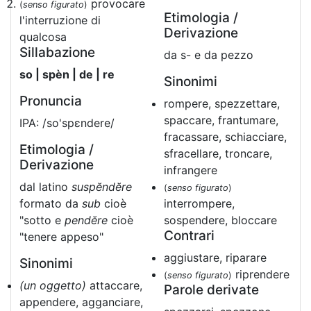
provocare
(
senso figurato
)
Etimologia /
l'interruzione di
Derivazione
qualcosa
Sillabazione
da s- e da pezzo
so | spèn | de | re
Sinonimi
Pronuncia
rompere, spezzettare,
spaccare, frantumare,
IPA: /so'spɛndere/
fracassare, schiacciare,
Etimologia /
sfracellare, troncare,
Derivazione
infrangere
dal latino
suspĕndĕre
(
senso figurato
)
formato da
sub
cioè
interrompere,
"sotto e
pendĕre
cioè
sospendere, bloccare
Contrari
"tenere appeso"
aggiustare, riparare
Sinonimi
riprendere
(
senso figurato
)
(un oggetto)
attaccare,
Parole derivate
appendere, agganciare,