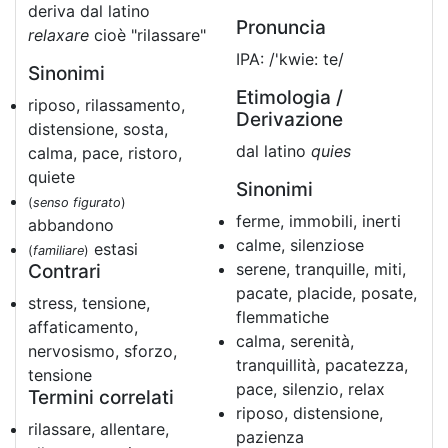
deriva dal latino
Pronuncia
relaxare
cioè "rilassare"
IPA: /'kwie: te/
Sinonimi
Etimologia /
riposo, rilassamento,
Derivazione
distensione, sosta,
dal latino
quies
calma, pace, ristoro,
quiete
Sinonimi
(
senso figurato
)
ferme, immobili, inerti
abbandono
calme, silenziose
estasi
(
familiare
)
serene, tranquille, miti,
Contrari
pacate, placide, posate,
stress, tensione,
flemmatiche
affaticamento,
calma, serenità,
nervosismo, sforzo,
tranquillità, pacatezza,
tensione
pace, silenzio, relax
Termini correlati
riposo, distensione,
rilassare, allentare,
pazienza