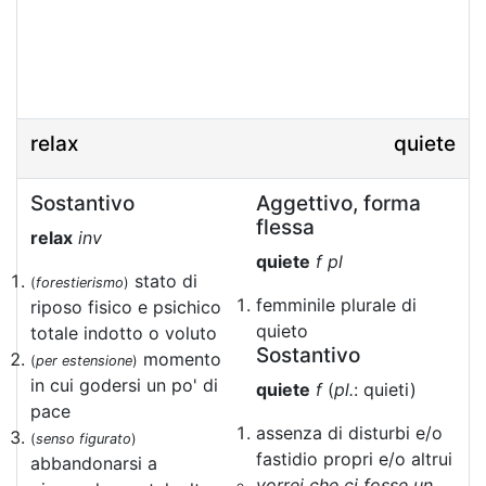
relax
quiete
Sostantivo
Aggettivo, forma
flessa
relax
inv
quiete
f pl
stato di
(
forestierismo
)
femminile plurale di
riposo fisico e psichico
quieto
totale indotto o voluto
Sostantivo
momento
(
per estensione
)
in cui godersi un po' di
quiete
f
(
pl.
: quieti)
pace
assenza di disturbi e/o
(
senso figurato
)
fastidio propri e/o altrui
abbandonarsi a
vorrei che ci fosse un