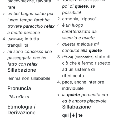
piacevolezze, talvolta
po' di
quiete
, se
rare
possibile!
un bel bagno caldo per
armonia, "riposo"
lungo tempo farebbe
è un luogo
trovare parecchio
relax
caratterizzato da
a molte persone
silenzio e quiete
in tutta
(
familiare
)
questa melodia mi
tranquillità
conduce alla
quiete
mi sono concesso una
stato di
passeggiata che ho
(
fisica
)
(
meccanica
)
ciò che è fermo rispetto
fatto con
relax
ad un sistema di
Sillabazione
riferimento
lemma non sillababile
pace, anche interiore
Pronuncia
individuale
la
quiete
percepita era
IPA: re'laks
ed è ancora piacevole
Etimologia /
Sillabazione
Derivazione
qui | è | te