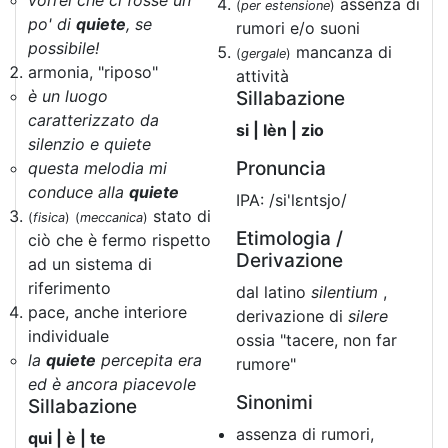
vorrei che ci fosse un
assenza di
(
per estensione
)
po' di
quiete
, se
rumori e/o suoni
possibile!
mancanza di
(
gergale
)
armonia, "riposo"
attività
è un luogo
Sillabazione
caratterizzato da
si | lèn | zio
silenzio e quiete
Pronuncia
questa melodia mi
conduce alla
quiete
IPA: /si'lɛntsjo/
stato di
(
fisica
)
(
meccanica
)
Etimologia /
ciò che è fermo rispetto
Derivazione
ad un sistema di
riferimento
dal latino
silentium
,
pace, anche interiore
derivazione di
silere
individuale
ossia "tacere, non far
la
quiete
percepita era
rumore"
ed è ancora piacevole
Sinonimi
Sillabazione
assenza di rumori,
qui | è | te