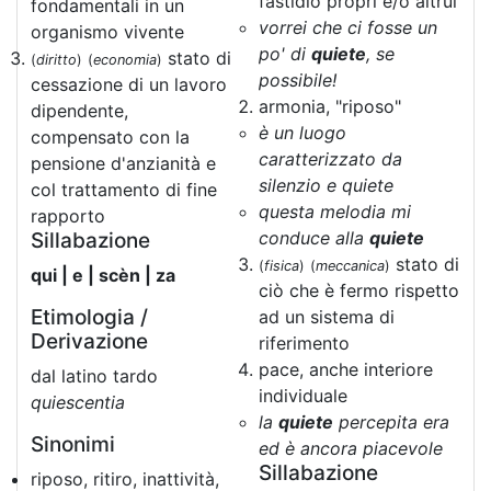
fastidio propri e/o altrui
fondamentali in un
vorrei che ci fosse un
organismo vivente
po' di
quiete
, se
stato di
(
diritto
)
(
economia
)
possibile!
cessazione di un lavoro
armonia, "riposo"
dipendente,
è un luogo
compensato con la
caratterizzato da
pensione d'anzianità e
silenzio e quiete
col trattamento di fine
questa melodia mi
rapporto
conduce alla
quiete
Sillabazione
stato di
(
fisica
)
(
meccanica
)
qui | e | scèn | za
ciò che è fermo rispetto
Etimologia /
ad un sistema di
Derivazione
riferimento
pace, anche interiore
dal latino tardo
individuale
quiescentia
la
quiete
percepita era
Sinonimi
ed è ancora piacevole
Sillabazione
riposo, ritiro, inattività,