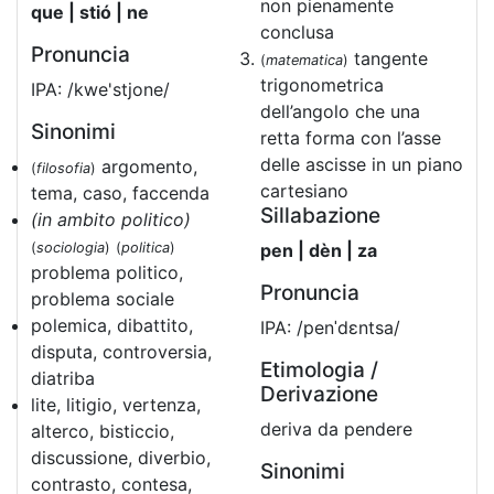
non pienamente
que | stió | ne
conclusa
Pronuncia
tangente
(
matematica
)
trigonometrica
IPA: /kwe'stjone/
dell’angolo che una
Sinonimi
retta forma con l’asse
delle ascisse in un piano
argomento,
(
filosofia
)
cartesiano
tema, caso, faccenda
Sillabazione
(in ambito politico)
(
sociologia
)
(
politica
)
pen | dèn | za
problema politico,
Pronuncia
problema sociale
polemica, dibattito,
IPA: /penˈdɛntsa/
disputa, controversia,
Etimologia /
diatriba
Derivazione
lite, litigio, vertenza,
deriva da pendere
alterco, bisticcio,
discussione, diverbio,
Sinonimi
contrasto, contesa,