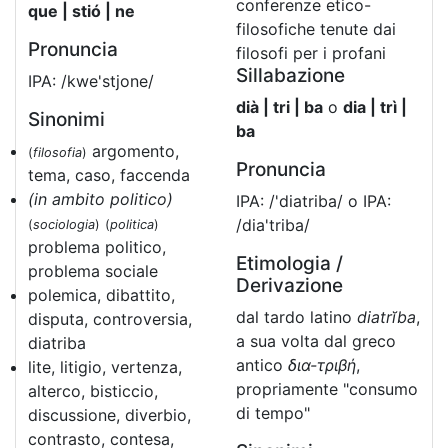
conferenze etico-
que | stió | ne
filosofiche tenute dai
Pronuncia
filosofi per i profani
Sillabazione
IPA: /kwe'stjone/
dià | tri | ba
o
dia | trì |
Sinonimi
ba
argomento,
(
filosofia
)
Pronuncia
tema, caso, faccenda
(in ambito politico)
IPA: /'diatriba/ o IPA:
/dia'triba/
(
sociologia
)
(
politica
)
problema politico,
Etimologia /
problema sociale
Derivazione
polemica, dibattito,
dal tardo latino
diatrĭba
,
disputa, controversia,
a sua volta dal greco
diatriba
antico
δια-τριβή
,
lite, litigio, vertenza,
propriamente "consumo
alterco, bisticcio,
di tempo"
discussione, diverbio,
contrasto, contesa,