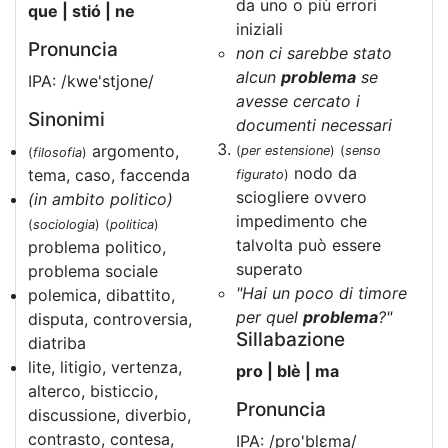
da uno o più errori
que | stió | ne
iniziali
Pronuncia
non ci sarebbe stato
alcun
problema
se
IPA: /kwe'stjone/
avesse cercato i
Sinonimi
documenti necessari
argomento,
(
per estensione
)
(
senso
(
filosofia
)
nodo da
tema, caso, faccenda
figurato
)
sciogliere ovvero
(in ambito politico)
impedimento che
(
sociologia
)
(
politica
)
talvolta può essere
problema politico,
superato
problema sociale
"Hai un poco di timore
polemica, dibattito,
per quel
problema
?"
disputa, controversia,
Sillabazione
diatriba
lite, litigio, vertenza,
pro | blè | ma
alterco, bisticcio,
Pronuncia
discussione, diverbio,
contrasto, contesa,
IPA: /pro'blɛma/