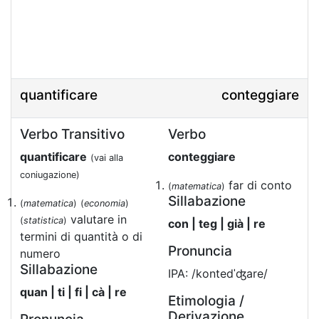
quantificare
conteggiare
Verbo Transitivo
Verbo
quantificare
conteggiare
(vai alla
coniugazione)
far di conto
(
matematica
)
Sillabazione
(
matematica
)
(
economia
)
valutare in
(
statistica
)
con | teg | già | re
termini di quantità o di
Pronuncia
numero
Sillabazione
IPA: /kontedˈʤare/
quan | ti | fi | cà | re
Etimologia /
Derivazione