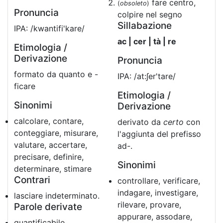
fare centro,
(
obsoleto
)
Pronuncia
colpire nel segno
Sillabazione
IPA: /kwantifi'kare/
ac | cer | tà | re
Etimologia /
Derivazione
Pronuncia
formato da quanto e -
IPA: /at:∫er'tare/
ficare
Etimologia /
Sinonimi
Derivazione
calcolare, contare,
derivato da
certo
con
conteggiare, misurare,
l'aggiunta del prefisso
valutare, accertare,
ad-.
precisare, definire,
Sinonimi
determinare, stimare
Contrari
controllare, verificare,
indagare, investigare,
lasciare indeterminato.
rilevare, provare,
Parole derivate
appurare, assodare,
quantificabile,