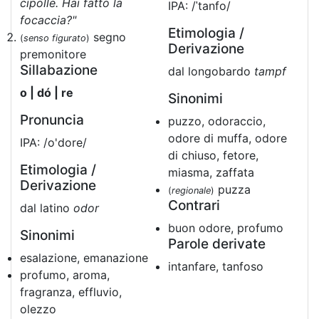
cipolle. Hai fatto la
IPA: /ˈtanfo/
focaccia?"
Etimologia /
segno
(
senso figurato
)
Derivazione
premonitore
Sillabazione
dal longobardo
tampf
o | dó | re
Sinonimi
Pronuncia
puzzo, odoraccio,
odore di muffa, odore
IPA: /o'dore/
di chiuso, fetore,
Etimologia /
miasma, zaffata
Derivazione
puzza
(
regionale
)
Contrari
dal latino
odor
buon odore, profumo
Sinonimi
Parole derivate
esalazione, emanazione
intanfare, tanfoso
profumo, aroma,
fragranza, effluvio,
olezzo