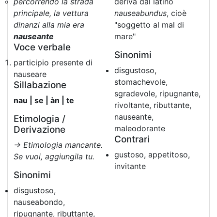
percorrendo la strada
deriva dal latino
principale, la vettura
nauseabundus
, cioè
dinanzi alla mia era
"soggetto al mal di
nauseante
mare"
Voce verbale
Sinonimi
participio presente di
disgustoso,
nauseare
stomachevole,
Sillabazione
sgradevole, ripugnante,
nau | se | àn | te
rivoltante, ributtante,
nauseante,
Etimologia /
maleodorante
Derivazione
Contrari
→ Etimologia mancante.
gustoso, appetitoso,
Se vuoi, aggiungila tu.
invitante
Sinonimi
disgustoso,
nauseabondo,
ripugnante, ributtante,