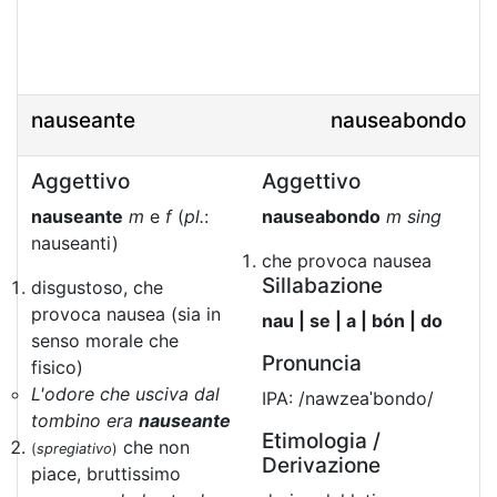
nauseante
nauseabondo
Aggettivo
Aggettivo
nauseante
m
e
f
(
pl.
:
nauseabondo
m sing
nauseanti)
che provoca nausea
Sillabazione
disgustoso, che
provoca nausea (sia in
nau | se | a | bón | do
senso morale che
Pronuncia
fisico)
L'odore che usciva dal
IPA: /nawzeaˈbondo/
tombino era
nauseante
Etimologia /
che non
(
spregiativo
)
Derivazione
piace, bruttissimo