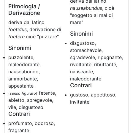
deriva dal latino
Etimologia /
nauseabundus
, cioè
Derivazione
"soggetto al mal di
deriva dal latino
mare"
foetĭdus
, derivazione di
Sinonimi
foetēre
cioè "puzzare"
disgustoso,
Sinonimi
stomachevole,
puzzolente,
sgradevole, ripugnante,
maleodorante,
rivoltante, ributtante,
nauseabondo,
nauseante,
ammorbante,
maleodorante
Contrari
appestante
fetente,
(
senso figurato
)
gustoso, appetitoso,
abietto, spregevole,
invitante
vile, disgustoso
Contrari
profumato, odoroso,
fragrante