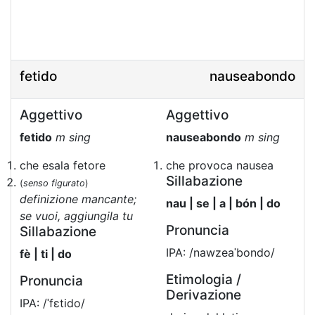
fetido
nauseabondo
Aggettivo
Aggettivo
fetido
m sing
nauseabondo
m sing
che esala fetore
che provoca nausea
Sillabazione
(
senso figurato
)
definizione mancante;
nau | se | a | bón | do
se vuoi, aggiungila tu
Pronuncia
Sillabazione
IPA: /nawzeaˈbondo/
fè | ti | do
Etimologia /
Pronuncia
Derivazione
IPA: /ˈfɛtido/