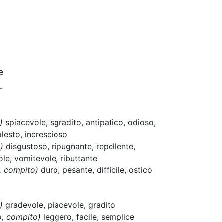
e
-
)
spiacevole, sgradito, antipatico, odioso,
olesto, increscioso
)
disgustoso, ripugnante, repellente,
le, vomitevole, ributtante
o, compito)
duro, pesante, difficile, ostico
)
gradevole, piacevole, gradito
o, compito)
leggero, facile, semplice