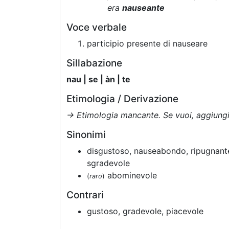
era
nauseante
Voce verbale
participio presente di nauseare
Sillabazione
nau | se | àn | te
Etimologia / Derivazione
→ Etimologia mancante. Se vuoi, aggiungil
Sinonimi
disgustoso, nauseabondo, ripugnante
sgradevole
abominevole
(
raro
)
Contrari
gustoso, gradevole, piacevole