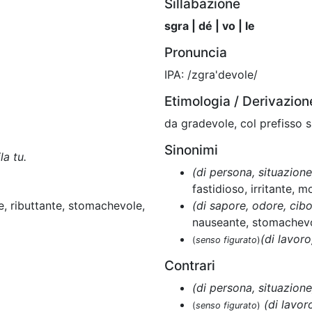
Sillabazione
sgra | dé | vo | le
Pronuncia
IPA: /zgra'devole/
Etimologia / Derivazion
da gradevole, col prefisso s
Sinonimi
a tu.
(di persona, situazione
fastidioso, irritante, m
, ributtante, stomachevole,
(di sapore, odore, cibo
nauseante, stomachevo
(di lavor
(
senso figurato
)
Contrari
(di persona, situazione
(di lavor
(
senso figurato
)