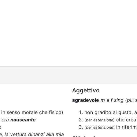
Aggettivo
sgradevole
m
e
f sing
(
pl.
: 
in senso morale che fisico)
non gradito al gusto, all
o era
nauseante
che crea
(
per estensione
)
o
in riferi
(
per estensione
)
, la vettura dinanzi alla mia