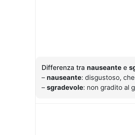
Differenza tra
nauseante
e
s
–
nauseante
: disgustoso, ch
–
sgradevole
: non gradito al gu