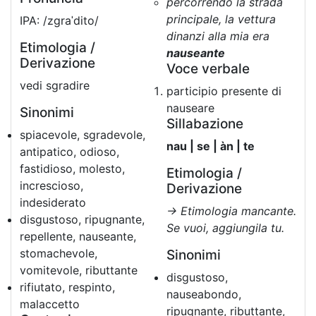
percorrendo la strada
principale, la vettura
IPA: /zgraˈdito/
dinanzi alla mia era
Etimologia /
nauseante
Derivazione
Voce verbale
vedi sgradire
participio presente di
nauseare
Sinonimi
Sillabazione
spiacevole, sgradevole,
nau | se | àn | te
antipatico, odioso,
fastidioso, molesto,
Etimologia /
increscioso,
Derivazione
indesiderato
→ Etimologia mancante.
disgustoso, ripugnante,
Se vuoi, aggiungila tu.
repellente, nauseante,
stomachevole,
Sinonimi
vomitevole, ributtante
disgustoso,
rifiutato, respinto,
nauseabondo,
malaccetto
ripugnante, ributtante,