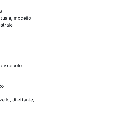
ta
ituale, modello
strale
, discepolo
co
ello, dilettante,