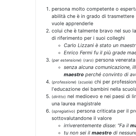
persona molto competente o esperta
abilità che è in grado di trasmettere
vuole apprenderle
colui che è talmente bravo nel suo l
di riferimento per i suoi colleghi
Carlo Lizzani è stato un maest
Enrico Fermi fu il più grade maes
persona venerata 
(
per estensione
)
(
raro
)
senza alcuna comunicazione, il
maestro
perché convinto di av
chi per professione
(
professione
)
(
scuola
)
l'educazione dei bambini nella scuol
nel medioevo e nei paesi di li
(
diritto
)
una laurea magistrale
persona criticata per il p
(
spregiativo
)
sottovalutandone il valore
irriverentemente disse: "Fa il
ma
tu non sei il
maestro
di nessun