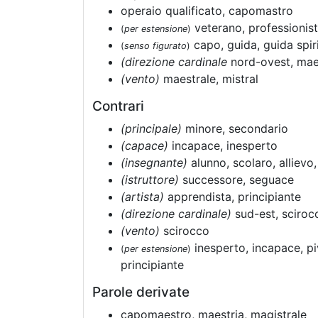
operaio qualificato, capomastro
veterano, professionis
(
per estensione
)
capo, guida, guida spir
(
senso figurato
)
(direzione cardinale
nord-ovest, mae
(vento)
maestrale, mistral
Contrari
(principale)
minore, secondario
(capace)
incapace, inesperto
(insegnante)
alunno, scolaro, allievo
(istruttore)
successore, seguace
(artista)
apprendista, principiante
(direzione cardinale)
sud-est, sciroc
(vento)
scirocco
inesperto, incapace, piv
(
per estensione
)
principiante
Parole derivate
capomaestro, maestria, magistrale