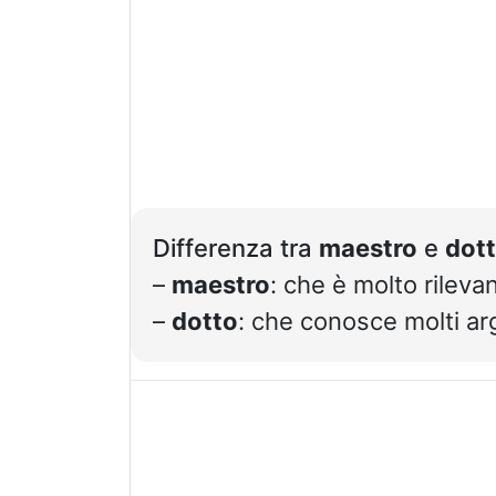
Differenza tra
maestro
e
dot
–
maestro
: che è molto rileva
–
dotto
: che conosce molti a