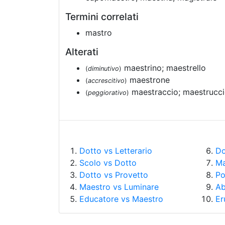
Termini correlati
mastro
Alterati
maestrino; maestrello
(
diminutivo
)
maestrone
(
accrescitivo
)
maestraccio; maestrucci
(
peggiorativo
)
Dotto vs Letterario
Do
Scolo vs Dotto
Ma
Dotto vs Provetto
Po
Maestro vs Luminare
Ab
Educatore vs Maestro
Er