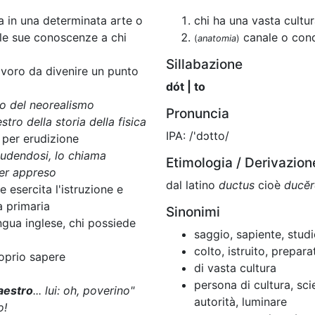
 in una determinata arte o
chi ha una vasta cultu
 le sue conoscenze a chi
canale o condo
(
anatomia
)
Sillabazione
avoro da divenire un punto
dót | to
ro del neorealismo
Pronuncia
tro della storia della fisica
IPA: /'dɔtto/
per erudizione
ludendosi, lo chiama
Etimologia / Derivazion
er appreso
dal latino
ductus
cioè
ducĕr
 esercita l'istruzione e
a primaria
Sinonimi
ngua inglese, chi possiede
saggio, sapiente, studi
colto, istruito, prepara
roprio sapere
di vasta cultura
persona di cultura, sci
estro
... lui: oh, poverino"
autorità, luminare
o!