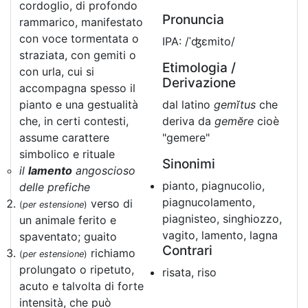
cordoglio, di profondo
Pronuncia
rammarico, manifestato
con voce tormentata o
IPA: /ˈʤɛmito/
straziata, con gemiti o
Etimologia /
con urla, cui si
Derivazione
accompagna spesso il
pianto e una gestualità
dal latino
gemĭtus
che
che, in certi contesti,
deriva da
gemĕre
cioè
assume carattere
"gemere"
simbolico e rituale
Sinonimi
il
lamento
angoscioso
pianto, piagnucolio,
delle prefiche
piagnucolamento,
verso di
(
per estensione
)
piagnisteo, singhiozzo,
un animale ferito e
vagito, lamento, lagna
spaventato; guaito
Contrari
richiamo
(
per estensione
)
prolungato o ripetuto,
risata, riso
acuto e talvolta di forte
intensità, che può