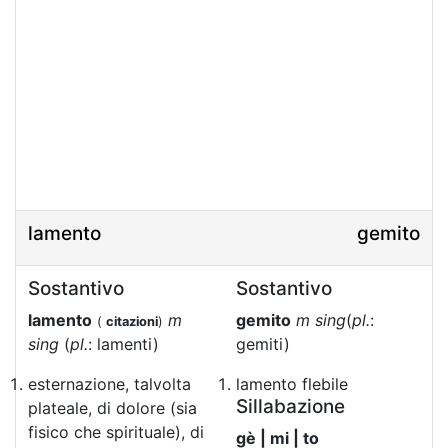
lamento
gemito
Sostantivo
Sostantivo
lamento
m
gemito
m sing
(
pl.
:
(
citazioni
)
sing
(
pl.
: lamenti)
gemiti)
esternazione, talvolta
lamento flebile
Sillabazione
plateale, di dolore (sia
fisico che spirituale), di
gè | mi | to