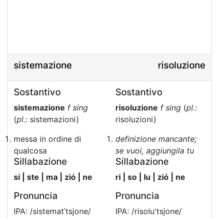
sistemazione
risoluzione
Sostantivo
Sostantivo
sistemazione
f sing
risoluzione
f sing
(
pl.
:
(
pl.
: sistemazioni)
risoluzioni)
messa in ordine di
definizione mancante;
qualcosa
se vuoi, aggiungila tu
Sillabazione
Sillabazione
si | ste | ma | zió | ne
ri | so | lu | zió | ne
Pronuncia
Pronuncia
IPA: /sistematˈtsjone/
IPA: /risolu'tsjone/