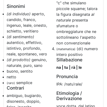
"c" che simulano
Sinonimi
piccole squame; talora
(di individuo)
aperto,
la figura disegnata
al
candido, franco,
naturale
presenta
ingenuo, leale, onesto,
sfumature o
schietto, veritiero
ombreggiature che ne
(di sentimento)
sottolineano l'aspetto
autentico, effettivo,
non convenzionale
istintivo, profondo,
(di) numero
(
matematica
)
reale, spontaneo, vero
intero positivo
Sillabazione
(di prodotto)
genuino,
naturale, puro, sano
na | tu | rà | le
buono, sentito
Pronuncia
netto
semplice
(
raro
)
IPA: /natuˈrale/
Contrari
Etimologia /
ambiguo, bugiardo,
Derivazione
disonesto, doppio,
voce dotta, dal latino