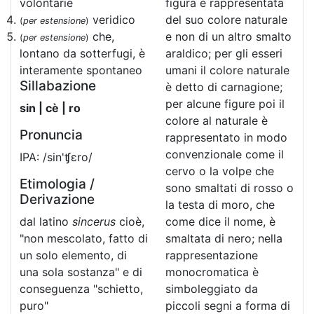
volontarie
figura è rappresentata
veridico
del suo colore naturale
(
per estensione
)
che,
e non di un altro smalto
(
per estensione
)
lontano da sotterfugi, è
araldico; per gli esseri
interamente spontaneo
umani il colore naturale
Sillabazione
è detto di carnagione;
per alcune figure poi il
sin | cè | ro
colore al naturale è
Pronuncia
rappresentato in modo
convenzionale come il
IPA: /sin'ʧɛro/
cervo o la volpe che
Etimologia /
sono smaltati di rosso o
Derivazione
la testa di moro, che
dal latino
sincerus
cioè,
come dice il nome, è
"non mescolato, fatto di
smaltata di nero; nella
un solo elemento, di
rappresentazione
una sola sostanza" e di
monocromatica è
conseguenza "schietto,
simboleggiato da
puro"
piccoli segni a forma di