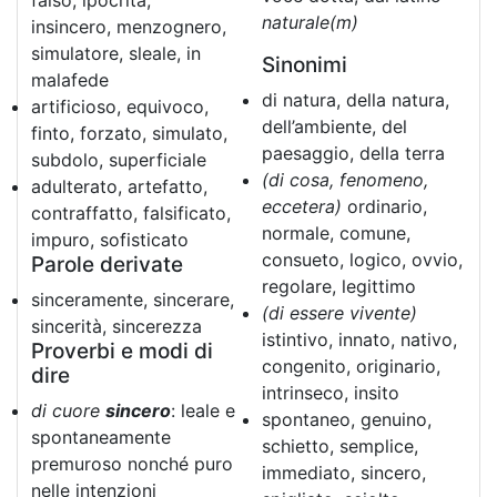
falso, ipocrita,
naturale(m)
insincero, menzognero,
simulatore, sleale, in
Sinonimi
malafede
di natura, della natura,
artificioso, equivoco,
dell’ambiente, del
finto, forzato, simulato,
paesaggio, della terra
subdolo, superficiale
(di cosa, fenomeno,
adulterato, artefatto,
eccetera)
ordinario,
contraffatto, falsificato,
normale, comune,
impuro, sofisticato
consueto, logico, ovvio,
Parole derivate
regolare, legittimo
sinceramente, sincerare,
(di essere vivente)
sincerità, sincerezza
istintivo, innato, nativo,
Proverbi e modi di
congenito, originario,
dire
intrinseco, insito
di cuore
sincero
: leale e
spontaneo, genuino,
spontaneamente
schietto, semplice,
premuroso nonché puro
immediato, sincero,
nelle intenzioni