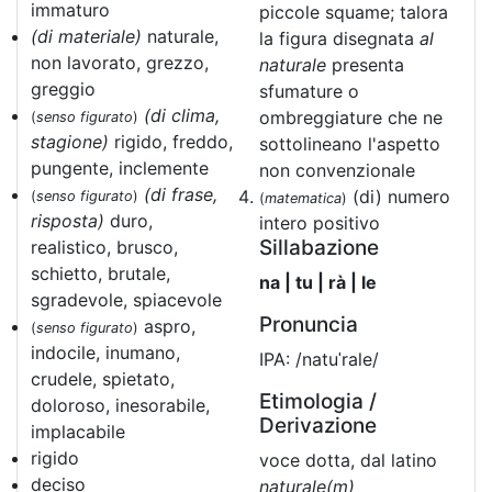
immaturo
piccole squame; talora
(di materiale)
naturale,
la figura disegnata
al
non lavorato, grezzo,
naturale
presenta
greggio
sfumature o
(di clima,
ombreggiature che ne
(
senso figurato
)
stagione)
rigido, freddo,
sottolineano l'aspetto
pungente, inclemente
non convenzionale
(di frase,
(di) numero
(
senso figurato
)
(
matematica
)
risposta)
duro,
intero positivo
Sillabazione
realistico, brusco,
schietto, brutale,
na | tu | rà | le
sgradevole, spiacevole
Pronuncia
aspro,
(
senso figurato
)
indocile, inumano,
IPA: /natuˈrale/
crudele, spietato,
Etimologia /
doloroso, inesorabile,
Derivazione
implacabile
rigido
voce dotta, dal latino
deciso
naturale(m)