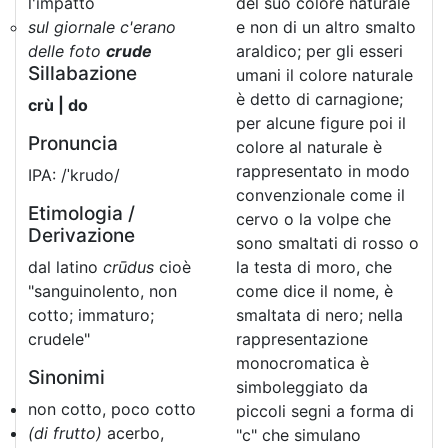
l'impatto
del suo colore naturale
sul giornale c'erano
e non di un altro smalto
delle foto
crude
araldico; per gli esseri
Sillabazione
umani il colore naturale
è detto di carnagione;
crù | do
per alcune figure poi il
Pronuncia
colore al naturale è
rappresentato in modo
IPA: /ˈkrudo/
convenzionale come il
Etimologia /
cervo o la volpe che
Derivazione
sono smaltati di rosso o
dal latino
crūdus
cioè
la testa di moro, che
"sanguinolento, non
come dice il nome, è
cotto; immaturo;
smaltata di nero; nella
crudele"
rappresentazione
monocromatica è
Sinonimi
simboleggiato da
non cotto, poco cotto
piccoli segni a forma di
(di frutto)
acerbo,
"c" che simulano