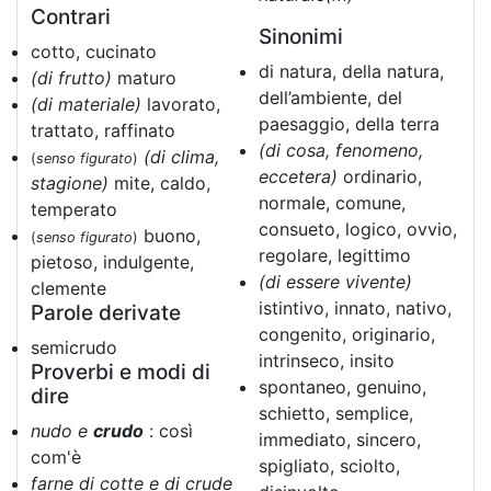
Contrari
Sinonimi
cotto, cucinato
di natura, della natura,
(di frutto)
maturo
dell’ambiente, del
(di materiale)
lavorato,
paesaggio, della terra
trattato, raffinato
(di cosa, fenomeno,
(di clima,
(
senso figurato
)
eccetera)
ordinario,
stagione)
mite, caldo,
normale, comune,
temperato
consueto, logico, ovvio,
buono,
(
senso figurato
)
regolare, legittimo
pietoso, indulgente,
(di essere vivente)
clemente
istintivo, innato, nativo,
Parole derivate
congenito, originario,
semicrudo
intrinseco, insito
Proverbi e modi di
spontaneo, genuino,
dire
schietto, semplice,
nudo e
crudo
: così
immediato, sincero,
com'è
spigliato, sciolto,
farne di cotte e di crude