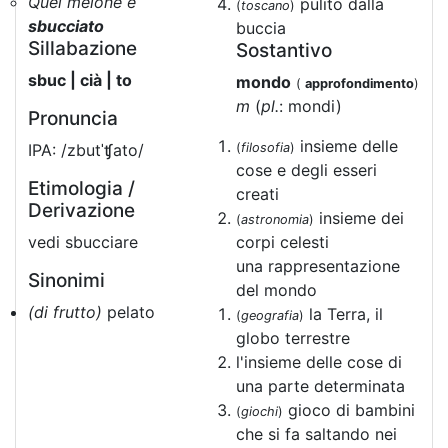
Quel melone è
pulito dalla
(
toscano
)
sbucciato
buccia
Sillabazione
Sostantivo
sbuc | cià | to
mondo
(
approfondimento
)
m
(
pl.
: mondi)
Pronuncia
insieme delle
IPA: /zbutˈʧato/
(
filosofia
)
cose e degli esseri
Etimologia /
creati
Derivazione
insieme dei
(
astronomia
)
vedi sbucciare
corpi celesti
una rappresentazione
Sinonimi
del mondo
(di frutto)
pelato
la Terra, il
(
geografia
)
globo terrestre
l'insieme delle cose di
una parte determinata
gioco di bambini
(
giochi
)
che si fa saltando nei