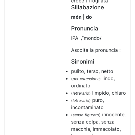
croce trifogliata
Sillabazione
món | do
Pronuncia
IPA: /ˈmondo/
Ascolta la pronuncia :
Sinonimi
pulito, terso, netto
lindo,
(
per estensione
)
ordinato
limpido, chiaro
(
letterario
)
puro,
(
letterario
)
incontaminato
innocente,
(
senso figurato
)
senza colpa, senza
macchia, immacolato,