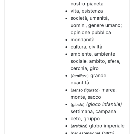
nostro pianeta
vita, esistenza
società, umanità,
uomini, genere umano;
opinione pubblica
mondanità
cultura, civiltà
ambiente, ambiente
sociale, ambito, sfera,
cerchia, giro
grande
(
familiare
)
quantità
marea,
(
senso figurato
)
monte, sacco
(gioco infantile)
(
giochi
)
settimana, campana
ceto, gruppo
globo imperiale
(
araldica
)
(raro)
(
per estensione
)