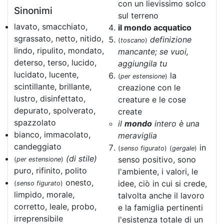
con un lievissimo solco
Sinonimi
sul terreno
lavato, smacchiato,
il mondo acquatico
sgrassato, netto, nitido,
definizione
(
toscano
)
lindo, ripulito, mondato,
mancante; se vuoi,
deterso, terso, lucido,
aggiungila tu
lucidato, lucente,
la
(
per estensione
)
scintillante, brillante,
creazione con le
lustro, disinfettato,
creature e le cose
depurato, spolverato,
create
spazzolato
il
mondo
intero è una
bianco, immacolato,
meraviglia
candeggiato
in
(
senso figurato
)
(
gergale
)
(di stile)
senso positivo, sono
(
per estensione
)
puro, rifinito, polito
l'ambiente, i valori, le
onesto,
idee, ciò in cui si crede,
(
senso figurato
)
limpido, morale,
talvolta anche il lavoro
corretto, leale, probo,
e la famiglia pertinenti
irreprensibile
l'esistenza totale di un