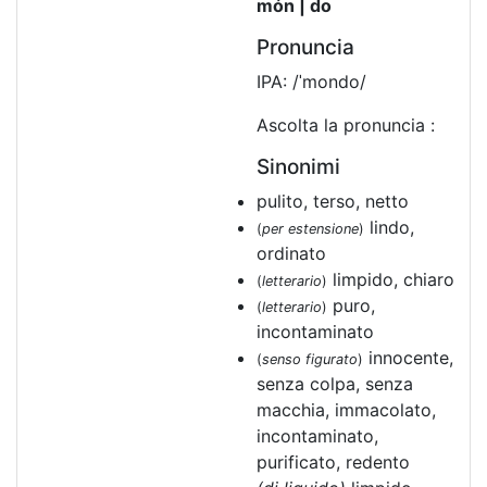
món | do
Pronuncia
IPA: /ˈmondo/
Ascolta la pronuncia :
Sinonimi
pulito, terso, netto
lindo,
(
per estensione
)
ordinato
limpido, chiaro
(
letterario
)
puro,
(
letterario
)
incontaminato
innocente,
(
senso figurato
)
senza colpa, senza
macchia, immacolato,
incontaminato,
purificato, redento