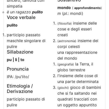
sincero, talvolta con
simpatia
mondo
(
approfondimento
)
è un ragazzo
pulito
m
(
pl.
: mondi)
Voce verbale
insieme delle
(
filosofia
)
pulito
cose e degli esseri
participio passato
creati
maschile singolare di
insieme dei
(
astronomia
)
pulire
corpi celesti
Sillabazione
una rappresentazione
del mondo
pu | lì | to
la Terra, il
(
geografia
)
Pronuncia
globo terrestre
l'insieme delle cose di
IPA: /pu'lito/
una parte determinata
Etimologia /
gioco di bambini
(
giochi
)
Derivazione
che si fa saltando nei
participio passato di
quadrati tracciati con
pulire
un oggetto appuntito