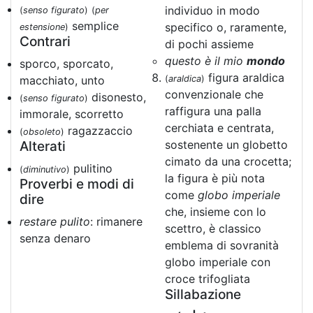
individuo in modo
(
senso figurato
)
(
per
semplice
specifico o, raramente,
estensione
)
Contrari
di pochi assieme
questo è il mio
mondo
sporco, sporcato,
figura araldica
macchiato, unto
(
araldica
)
convenzionale che
disonesto,
(
senso figurato
)
raffigura una palla
immorale, scorretto
cerchiata e centrata,
ragazzaccio
(
obsoleto
)
sostenente un globetto
Alterati
cimato da una crocetta;
pulitino
(
diminutivo
)
la figura è più nota
Proverbi e modi di
come
globo imperiale
dire
che, insieme con lo
restare pulito
: rimanere
scettro, è classico
senza denaro
emblema di sovranità
globo imperiale con
croce trifogliata
Sillabazione