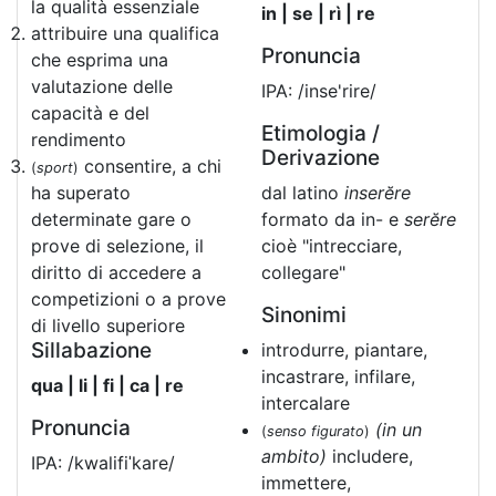
la qualità essenziale
in | se | rì | re
attribuire una qualifica
Pronuncia
che esprima una
valutazione delle
IPA: /inse'rire/
capacità e del
Etimologia /
rendimento
Derivazione
consentire, a chi
(
sport
)
ha superato
dal latino
inserĕre
determinate gare o
formato da in- e
serĕre
prove di selezione, il
cioè "intrecciare,
diritto di accedere a
collegare"
competizioni o a prove
Sinonimi
di livello superiore
Sillabazione
introdurre, piantare,
incastrare, infilare,
qua | li | fi | ca | re
intercalare
Pronuncia
(in un
(
senso figurato
)
ambito)
includere,
IPA: /kwalifiˈkare/
immettere,