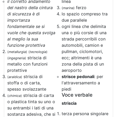
il corretto andamento
linea
del nastro della cintura
ferzo
(
marina
)
di sicurezza è di
lo spazio compreso tra
importanza
due parallele
fondamentale se si
ogni linea che delimita
vuole che questa svolga
una o più corsie di una
al meglio la sua
strada percorribili con
funzione protettiva
automobili, camion e
pullman, ciclomotori,
(
metallurgia
)
(
tecnologia
)
striscia di
ecc; altrimenti è una
(
ingegneria
)
metallo con funzioni
zona della pista di un
protettive
aeroporto
striscia di
strisce pedonali
: per
(
araldica
)
stoffa o di carta,
l'attraversamento a
spesso svolazzante
piedi
Voce verbale
striscia di carta
(
chimica
)
o plastica tinta su uno o
striscia
su entrambi i lati di una
terza persona singolare
sostanza adesiva, che si