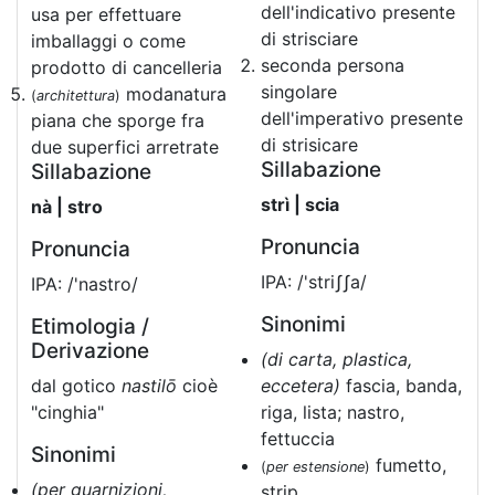
dell'indicativo presente
usa per effettuare
di strisciare
imballaggi o come
seconda persona
prodotto di cancelleria
singolare
modanatura
(
architettura
)
dell'imperativo presente
piana che sporge fra
di strisicare
due superfici arretrate
Sillabazione
Sillabazione
strì | scia
nà | stro
Pronuncia
Pronuncia
IPA: /'striʃʃa/
IPA: /'nastro/
Sinonimi
Etimologia /
Derivazione
(di carta, plastica,
dal gotico
nastilō
cioè
eccetera)
fascia, banda,
"cinghia"
riga, lista; nastro,
fettuccia
Sinonimi
fumetto,
(
per estensione
)
(per guarnizioni,
strip