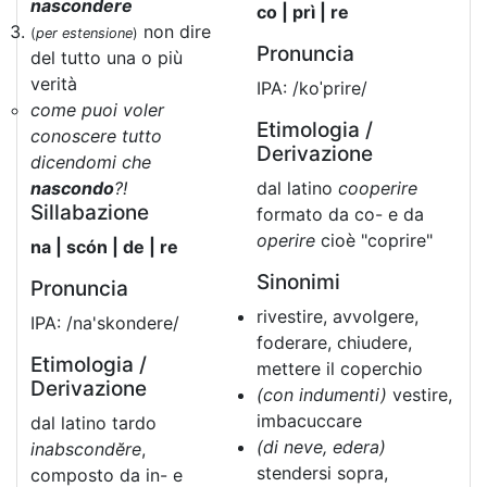
nascondere
co | prì | re
non dire
(
per estensione
)
Pronuncia
del tutto una o più
verità
IPA: /koˈprire/
come puoi voler
Etimologia /
conoscere tutto
Derivazione
dicendomi che
nascondo
?!
dal latino
cooperire
Sillabazione
formato da co- e da
operire
cioè "coprire"
na | scón | de | re
Sinonimi
Pronuncia
rivestire, avvolgere,
IPA: /na'skondere/
foderare, chiudere,
Etimologia /
mettere il coperchio
Derivazione
(con indumenti)
vestire,
imbacuccare
dal latino tardo
(di neve, edera)
inabscondĕre
,
stendersi sopra,
composto da in- e