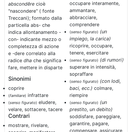
occupare interamente,
abscondĕre
cioè
ammantare,
"nascondere" ( fonte
abbracciare,
Treccani); formato dalla
comprendere
particella abs- che
(un
indica allontanamento -
(
senso figurato
)
impiego, la carica)
con- indicante mezzo o
ricoprire, occupare,
completezza di azione
tenere, esercitare
e -dere correlato alla
(di rumori)
radice
dha
che significa
(
senso figurato
)
superare in intensità,
fare, mettere in disparte
sopraffare
Sinonimi
(con lodi,
(
senso figurato
)
coprire
baci, ecc.)
colmare,
infrattare
riempire
(
familiare
)
eludere,
(un
(
senso figurato
)
(
senso figurato
)
velare, sottacere, tacere
prestito, un debito)
Contrari
soddisfare, pareggiare,
garantire, pagare,
mostrare, rivelare,
compensare, assicurare