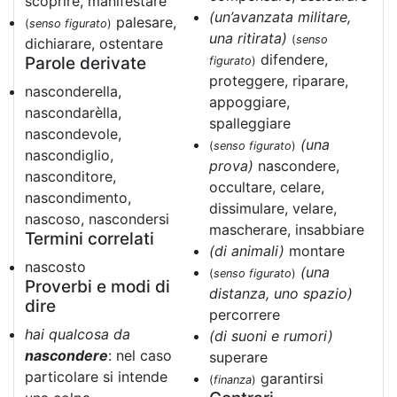
scoprire, manifestare
(un’avanzata militare,
palesare,
(
senso figurato
)
una ritirata)
(
senso
dichiarare, ostentare
difendere,
Parole derivate
figurato
)
proteggere, riparare,
nasconderella,
appoggiare,
nascondarèlla,
spalleggiare
nascondevole,
(una
(
senso figurato
)
nascondiglio,
prova)
nascondere,
nasconditore,
occultare, celare,
nascondimento,
dissimulare, velare,
nascoso, nascondersi
mascherare, insabbiare
Termini correlati
(di animali)
montare
nascosto
(una
(
senso figurato
)
Proverbi e modi di
distanza, uno spazio)
dire
percorrere
hai qualcosa da
(di suoni e rumori)
nascondere
: nel caso
superare
particolare si intende
garantirsi
(
finanza
)