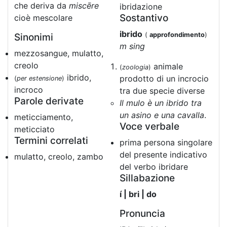
che deriva da
miscēre
ibridazione
Sostantivo
cioè mescolare
ibrido
(
approfondimento
)
Sinonimi
m sing
mezzosangue, mulatto,
creolo
animale
(
zoologia
)
ibrido,
prodotto di un incrocio
(
per estensione
)
incroco
tra due specie diverse
Parole derivate
Il mulo è un ibrido tra
un asino e una cavalla
.
meticciamento,
Voce verbale
meticciato
Termini correlati
prima persona singolare
del presente indicativo
mulatto, creolo, zambo
del verbo ibridare
Sillabazione
í | bri | do
Pronuncia