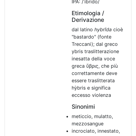
IPA: /ˈibrido/
Etimologia /
Derivazione
dal latino
hybrĭda
cioè
"bastardo" (fonte
Treccani); dal greco
ybris traslitterazione
inesatta della voce
greca ὕβρις, che più
correttamente deve
essere traslitterata
hỳbris e significa
eccesso violenza
Sinonimi
meticcio, mulatto,
mezzosangue
incrociato, innestato,