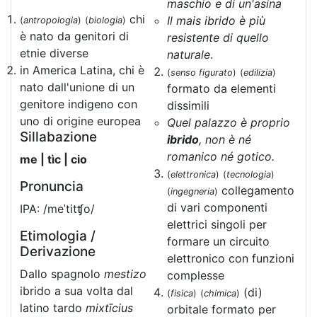
maschio e di un'asina
chi
Il mais ibrido è più
(
antropologia
)
(
biologia
)
è nato da genitori di
resistente di quello
etnie diverse
naturale
.
in America Latina, chi è
(
senso figurato
)
(
edilizia
)
nato dall'unione di un
formato da elementi
genitore indigeno con
dissimili
uno di origine europea
Quel palazzo è proprio
Sillabazione
ibrido
, non è né
romanico né gotico.
me | tìc | cio
(
elettronica
)
(
tecnologia
)
Pronuncia
collegamento
(
ingegneria
)
di vari componenti
IPA: /meˈtitʧo/
elettrici singoli per
Etimologia /
formare un circuito
Derivazione
elettronico con funzioni
Dallo spagnolo
mestizo
complesse
ibrido a sua volta dal
(di)
(
fisica
)
(
chimica
)
latino tardo
mixtīcius
orbitale formato per