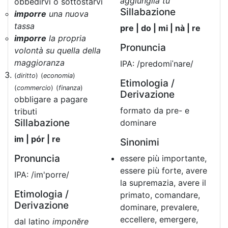
aggiungila tu
obbedirvi o sottostarvi
Sillabazione
imporre
una nuova
tassa
pre | do | mi | nà | re
imporre
la propria
Pronuncia
volontà su quella della
maggioranza
IPA: /predomiˈnare/
(
diritto
)
(
economia
)
Etimologia /
(
commercio
)
(
finanza
)
Derivazione
obbligare a pagare
formato da pre- e
tributi
Sillabazione
dominare
im | pór | re
Sinonimi
Pronuncia
essere più importante,
essere più forte, avere
IPA: /im'porre/
la supremazia, avere il
Etimologia /
primato, comandare,
Derivazione
dominare, prevalere,
eccellere, emergere,
dal latino
imponĕre