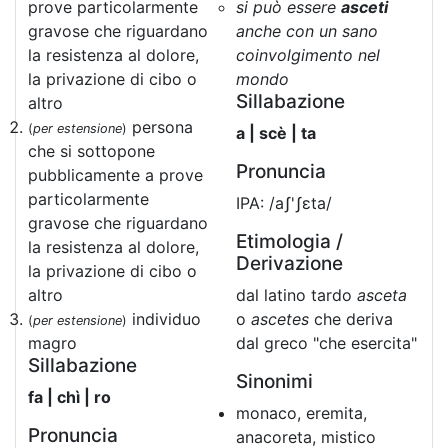
prove particolarmente
si può essere
asceti
gravose che riguardano
anche con un sano
la resistenza al dolore,
coinvolgimento nel
la privazione di cibo o
mondo
Sillabazione
altro
persona
(
per estensione
)
a | scè | ta
che si sottopone
Pronuncia
pubblicamente a prove
particolarmente
IPA: /aʃ'ʃɛta/
gravose che riguardano
Etimologia /
la resistenza al dolore,
Derivazione
la privazione di cibo o
altro
dal latino tardo
asceta
individuo
o
ascetes
che deriva
(
per estensione
)
magro
dal greco "che esercita"
Sillabazione
Sinonimi
fa | chì | ro
monaco, eremita,
Pronuncia
anacoreta, mistico