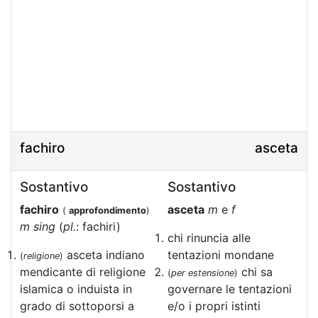
fachiro
asceta
Sostantivo
Sostantivo
fachiro
asceta
m
e
f
(
approfondimento
)
m sing
(
pl.
: fachiri)
chi rinuncia alle
asceta indiano
tentazioni mondane
(
religione
)
mendicante di religione
chi sa
(
per estensione
)
islamica o induista in
governare le tentazioni
grado di sottoporsi a
e/o i propri istinti