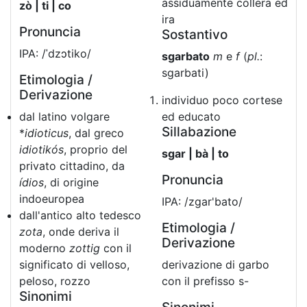
assiduamente collera ed
zò | ti | co
ira
Pronuncia
Sostantivo
IPA: /ˈdzɔtiko/
sgarbato
m
e
f
(
pl.
:
sgarbati)
Etimologia /
Derivazione
individuo poco cortese
dal latino volgare
ed educato
Sillabazione
*
idioticus
, dal greco
idiotikós
, proprio del
sgar | bà | to
privato cittadino, da
Pronuncia
ídios
, di origine
indoeuropea
IPA: /zgar'bato/
dall'antico alto tedesco
Etimologia /
zota
, onde deriva il
Derivazione
moderno
zottig
con il
significato di velloso,
derivazione di garbo
peloso, rozzo
con il prefisso s-
Sinonimi