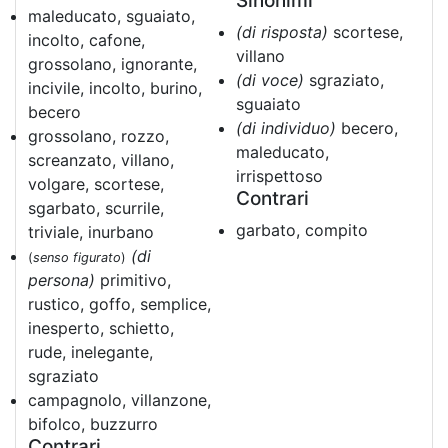
Sinonimi
maleducato, sguaiato,
(di risposta)
scortese,
incolto, cafone,
villano
grossolano, ignorante,
(di voce)
sgraziato,
incivile, incolto, burino,
sguaiato
becero
(di individuo)
becero,
grossolano, rozzo,
maleducato,
screanzato, villano,
irrispettoso
volgare, scortese,
Contrari
sgarbato, scurrile,
garbato, compito
triviale, inurbano
(di
(
senso figurato
)
persona)
primitivo,
rustico, goffo, semplice,
inesperto, schietto,
rude, inelegante,
sgraziato
campagnolo, villanzone,
bifolco, buzzurro
Contrari