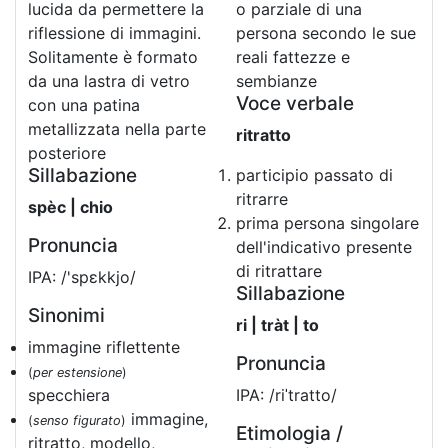
lucida da permettere la
o parziale di una
riflessione di immagini.
persona secondo le sue
Solitamente è formato
reali fattezze e
da una lastra di vetro
sembianze
Voce verbale
con una patina
metallizzata nella parte
ritratto
posteriore
Sillabazione
participio passato di
ritrarre
spèc | chio
prima persona singolare
Pronuncia
dell'indicativo presente
di ritrattare
IPA: /'spɛkkjo/
Sillabazione
Sinonimi
ri | tràt | to
immagine riflettente
Pronuncia
(
per estensione
)
specchiera
IPA: /riˈtratto/
immagine,
(
senso figurato
)
Etimologia /
ritratto, modello,