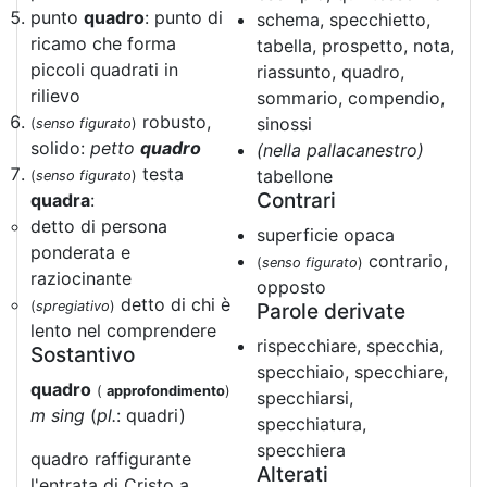
punto
quadro
: punto di
schema, specchietto,
ricamo che forma
tabella, prospetto, nota,
piccoli quadrati in
riassunto, quadro,
rilievo
sommario, compendio,
robusto,
sinossi
(
senso figurato
)
solido:
petto
quadro
(nella pallacanestro)
testa
tabellone
(
senso figurato
)
Contrari
quadra
:
detto di persona
superficie opaca
ponderata e
contrario,
(
senso figurato
)
raziocinante
opposto
detto di chi è
(
spregiativo
)
Parole derivate
lento nel comprendere
rispecchiare, specchia,
Sostantivo
specchiaio, specchiare,
quadro
(
approfondimento
)
specchiarsi,
m sing
(
pl.
: quadri)
specchiatura,
specchiera
quadro raffigurante
Alterati
l'entrata di Cristo a