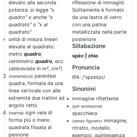
elevato alla seconda
riflessione di immagini.
potenza:
si legge "x
Solitamente è formato
quadro" o anche "x
da una lastra di vetro
quadrato" o "x al
con una patina
quadrato"
metallizzata nella parte
unità di misura lineari
posteriore
Sillabazione
elevate al quadrato:
metro
quadro
,
spèc | chio
centimetro
quadro
, ecc.
Pronuncia
(abbreviate in m², cm²)
parentesi
(
matematica
)
IPA: /'spɛkkjo/
quadra, formata da una
Sinonimi
linea verticale con alle
estremità due trattini ad
immagine riflettente
angolo retto
(
per estensione
)
ogni vela di
specchiera
(
marina
)
forma più o meno
immagine,
(
senso figurato
)
quadrata fissata al
ritratto, modello,
pennone
esempio, quintessenza