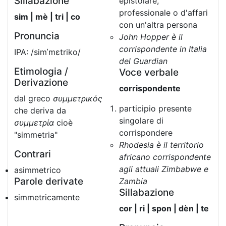
Sillabazione
epistolare,
professionale o d'affari
sim | mè | tri | co
con un'altra persona
Pronuncia
John Hopper è il
corrispondente in Italia
IPA: /simˈmɛtriko/
del Guardian
Etimologia /
Voce verbale
Derivazione
corrispondente
dal greco
συμμετρικός
participio presente
che deriva da
singolare di
συμμετρία
cioè
corrispondere
"simmetria"
Rhodesia è il territorio
Contrari
africano corrispondente
agli attuali Zimbabwe e
asimmetrico
Parole derivate
Zambia
Sillabazione
simmetricamente
cor | ri | spon | dèn | te