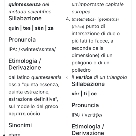
quintessenza
del
un'importante capitale
metodo scientifico
europea
Sillabazione
(
matematica
)
(
geometria
)
punto di
(
fisica
)
quin | tes | sèn | za
intersezione di due o
Pronuncia
più lati (o facce, a
seconda della
IPA: /kwintes'sɛntsa/
dimensione) di un
Etimologia /
poligono o di un
Derivazione
poliedro
dal latino
quintessentia
il
vertice
di un triangolo
Sillabazione
ossia "quinta essenza,
quinta estrazione,
vèr | ti | ce
estrazione definitiva",
Pronuncia
sul modello del greco
πέμπτη οὐσία
IPA: /'vɛrtiʧe/
Sinonimi
Etimologia /
Derivazione
etere