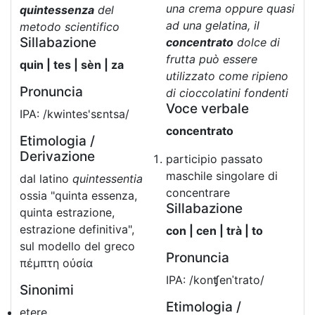
una crema oppure quasi
quintessenza
del
ad una gelatina, il
metodo scientifico
Sillabazione
concentrato
dolce di
frutta può essere
quin | tes | sèn | za
utilizzato come ripieno
Pronuncia
di cioccolatini fondenti
Voce verbale
IPA: /kwintes'sɛntsa/
concentrato
Etimologia /
Derivazione
participio passato
maschile singolare di
dal latino
quintessentia
concentrare
ossia "quinta essenza,
Sillabazione
quinta estrazione,
estrazione definitiva",
con | cen | trà | to
sul modello del greco
Pronuncia
πέμπτη οὐσία
IPA: /konʧenˈtrato/
Sinonimi
Etimologia /
etere