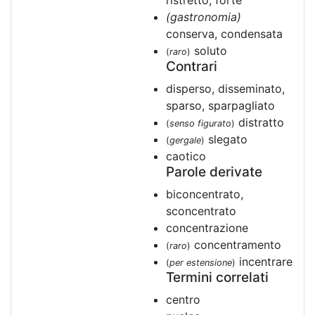
ristretto, forte
(gastronomia)
conserva, condensata
soluto
(
raro
)
Contrari
disperso, disseminato,
sparso, sparpagliato
distratto
(
senso figurato
)
slegato
(
gergale
)
caotico
Parole derivate
biconcentrato,
sconcentrato
concentrazione
concentramento
(
raro
)
incentrare
(
per estensione
)
Termini correlati
centro