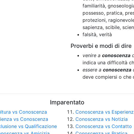
familiarità, gnoseologi
possesso, pratica, pre
protezioni, ragionevol
sapienza, scibile, scie
falsità, verità
Proverbi e modi di dire
venire a
conoscenza
d
indica una difficoltà c
essere a
conoscenza
d
deve compiersi o che 
Imparentato
ltura vs Conoscenza
Conoscenza vs Esperienz
ienza vs Conoscenza
Conoscenza vs Notizia
clusione vs Qualificazione
Conoscenza vs Contatto
noscenza vs Amicizia
Conoscenza vs Pratica