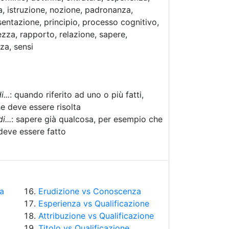
a, istruzione, nozione, padronanza,
sentazione, principio, processo cognitivo,
ezza, rapporto, relazione, sapere,
nza, sensi
i...
: quando riferito ad uno o più fatti,
he deve essere risolta
i...
: sapere già qualcosa, per esempio che
deve essere fatto
a
Erudizione vs Conoscenza
Esperienza vs Qualificazione
Attribuzione vs Qualificazione
Titolo vs Qualificazione