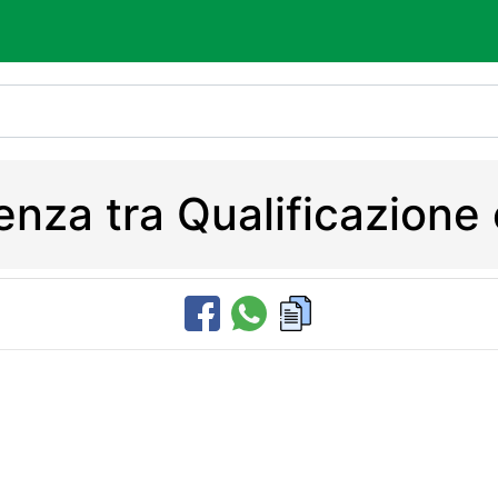
erenza tra Qualificazion