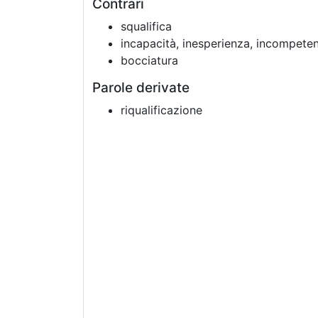
Contrari
squalifica
incapacità, inesperienza, incompete
bocciatura
Parole derivate
riqualificazione