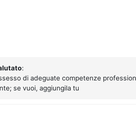
alutato
:
possesso di adeguate competenze professiona
te; se vuoi, aggiungila tu