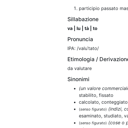
participio passato mas
Sillabazione
va | lu | tà | to
Pronuncia
IPA: /valuˈtato/
Etimologia / Derivazion
da valutare
Sinonimi
(un valore commercial
stabilito, fissato
calcolato, conteggiato
(indizi, 
(
senso figurato
)
esaminato, studiato, v
(cose o 
(
senso figurato
)