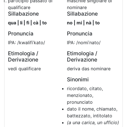
participio passato di
maschile singolare di
qualificare
nominare
Sillabazione
Sillabazione
qua | li | fi | cà | to
no | mi | nà | to
Pronuncia
Pronuncia
IPA: /kwalifiˈkato/
IPA: /nomiˈnato/
Etimologia /
Etimologia /
Derivazione
Derivazione
vedi qualificare
deriva das nominare
Sinonimi
ricordato, citato,
menzionato,
pronunciato
dato il nome, chiamato,
battezzato, intitolato
(a una carica, un ufficio)