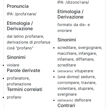
IPA: /dizonoˈrare/
Pronuncia
Etimologia /
IPA: /profaˈnare/
Derivazione
Etimologia /
formato da dis- e
Derivazione
onorare
dal latino
profanare
,
Sinonimi
derivazione di
profanus
screditare, svergognare,
cioè "profano"
macchiare, infangare,
Sinonimi
infamare, diffamare,
violare
screditare
Parole derivate
vituperare
(
letterario
)
(una donna)
sedurre,
profanatore,
corrompere, traviare,
profanazione
violentare, stuprare,
Termini correlati
sverginare
profano
deflorare
(
letterario
)
Contrari