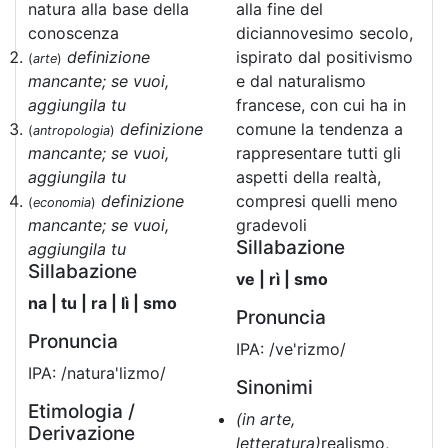
natura alla base della
alla fine del
conoscenza
diciannovesimo secolo,
definizione
ispirato dal positivismo
(
arte
)
mancante; se vuoi,
e dal naturalismo
aggiungila tu
francese, con cui ha in
definizione
comune la tendenza a
(
antropologia
)
mancante; se vuoi,
rappresentare tutti gli
aggiungila tu
aspetti della realtà,
definizione
compresi quelli meno
(
economia
)
mancante; se vuoi,
gradevoli
Sillabazione
aggiungila tu
Sillabazione
ve | rì | smo
na | tu | ra | lì | smo
Pronuncia
Pronuncia
IPA: /ve'rizmo/
IPA: /natura'lizmo/
Sinonimi
Etimologia /
(in arte,
Derivazione
letteratura)
realismo,