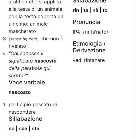
Sillabazione
araldico che si applica
alla testa di un animale
rin | ta | nà | to
con la testa coperta da
Pronuncia
un elmo: animale
mascherato
IPA: /rintaˈnato/
che non è
(
senso figurato
)
Etimologia /
rivelato
Derivazione
"Chi conosce il
vedi rintanare
significato
nascosto
della parabola qui
scritta?"
Voce verbale
nascosto
participio passato di
nascondere
Sillabazione
na | scó | sto