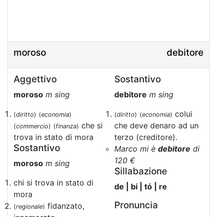
moroso
debitore
Aggettivo
Sostantivo
moroso
m sing
debitore
m sing
colui
(
diritto
)
(
economia
)
(
diritto
)
(
economia
)
che si
che deve denaro ad un
(
commercio
)
(
finanza
)
trova in stato di mora
terzo (creditore).
Sostantivo
Marco mi è
debitore
di
120 €
moroso
m sing
Sillabazione
chi si trova in stato di
de | bi | tó | re
mora
Pronuncia
fidanzato,
(
regionale
)