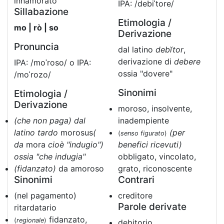
innamorato
IPA: /debiˈtore/
Sillabazione
Etimologia /
mo | rò | so
Derivazione
Pronuncia
dal latino
debĭtor
,
derivazione di
debere
IPA: /moˈroso/ o IPA:
ossia "dovere"
/moˈrozo/
Sinonimi
Etimologia /
Derivazione
moroso, insolvente,
(che non paga) dal
inadempiente
latino tardo
morosus
(
(per
(
senso figurato
)
da
mora
cioè "indugio")
benefici ricevuti)
ossia "che indugia"
obbligato, vincolato,
(fidanzato)
da amoroso
grato, riconoscente
Sinonimi
Contrari
(nel pagamento)
creditore
Parole derivate
ritardatario
fidanzato,
(
regionale
)
debitorio