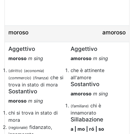
moroso
amoroso
Aggettivo
Aggettivo
moroso
m sing
amoroso
m sing
che è attinente
(
diritto
)
(
economia
)
che si
all'amore
(
commercio
)
(
finanza
)
Sostantivo
trova in stato di mora
Sostantivo
amoroso
m sing
moroso
m sing
chi è
(
familiare
)
chi si trova in stato di
innamorato
Sillabazione
mora
fidanzato,
(
regionale
)
a | mo | ró | so