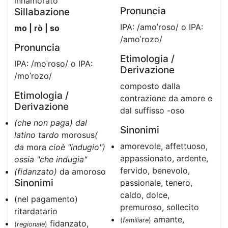
innamorato
Pronuncia
Sillabazione
IPA: /amoˈroso/ o IPA:
mo | rò | so
/amoˈrozo/
Pronuncia
Etimologia /
IPA: /moˈroso/ o IPA:
Derivazione
/moˈrozo/
composto dalla
Etimologia /
contrazione da amore e
Derivazione
dal suffisso -oso
(che non paga) dal
Sinonimi
latino tardo
morosus
(
amorevole, affettuoso,
da
mora
cioè "indugio")
appassionato, ardente,
ossia "che indugia"
fervido, benevolo,
(fidanzato)
da amoroso
Sinonimi
passionale, tenero,
caldo, dolce,
(nel pagamento)
premuroso, sollecito
ritardatario
amante,
(
familiare
)
fidanzato,
(
regionale
)