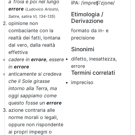
a Troia e poi nel lungo
IPA: /impreʧiˈzjone/
errore
(
Ludovico Ariosto,
Etimologia /
Satire, satira VI, 134-135
)
Derivazione
opinione non
combaciante con la
formato da in- e
realtà dei fatti, lontana
precisione
dal vero, dalla realtà
Sinonimi
effettiva
difetto, inesattezza,
cadere in
errore
, essere
errore
in
errore
Termini correlati
anticamente si credeva
che il Sole girasse
impreciso
intorno alla Terra, ma
oggi sappiamo come
questo fosse un
errore
azione contraria alle
norme morali o legali,
oppure non rispondente
ai propri impegni o