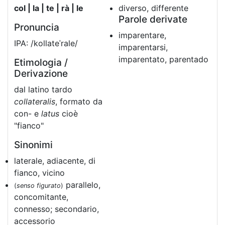
col | la | te | rà | le
diverso, differente
Parole derivate
Pronuncia
imparentare,
IPA: /kollateˈrale/
imparentarsi,
imparentato, parentado
Etimologia /
Derivazione
dal latino tardo
collateralis
, formato da
con- e
latus
cioè
"fianco"
Sinonimi
laterale, adiacente, di
fianco, vicino
parallelo,
(
senso figurato
)
concomitante,
connesso; secondario,
accessorio