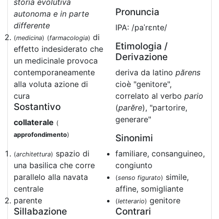
storia evolutiva
Pronuncia
autonoma e in parte
differente
IPA: /paˈrɛnte/
di
(
medicina
)
(
farmacologia
)
Etimologia /
effetto indesiderato che
Derivazione
un medicinale provoca
contemporaneamente
deriva da latino
părens
alla voluta azione di
cioè "genitore",
cura
correlato al verbo
pario
Sostantivo
(
parĕre
), "partorire,
generare"
collaterale
(
approfondimento
)
Sinonimi
spazio di
familiare, consanguineo,
(
architettura
)
una basilica che corre
congiunto
parallelo alla navata
simile,
(
senso figurato
)
centrale
affine, somigliante
parente
genitore
(
letterario
)
Sillabazione
Contrari