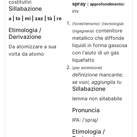
costitutivi
spray
(
approfondimento
)
Sillabazione
inv
a | to | mi | zaz | tò | re
(
forestierismo
)
(
tecnologia
)
Etimologia /
contenitore
(
ingegneria
)
Derivazione
metallico che diffonde
liquidi in forma gassosa
Da atomizzare a sua
con l'aiuto di un gas
volta da atomo
liquefatto
(
per estensione
)
definizione mancante;
se vuoi, aggiungila tu
Sillabazione
lemma non sillababile
Pronuncia
IPA: /ˈspraj/
Etimologia /