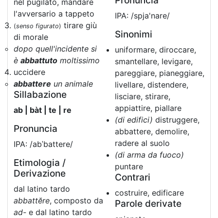
Pronuncia
nel pugilato, mandare
l'avversario a tappeto
IPA: /spja'nare/
tirare giù
(
senso figurato
)
Sinonimi
di morale
dopo quell'incidente si
uniformare, diroccare,
è
abbattuto
moltissimo
smantellare, levigare,
uccidere
pareggiare, pianeggiare,
abbattere
un animale
livellare, distendere,
Sillabazione
lisciare, stirare,
appiattire, piallare
ab | bàt | te | re
(di edifici)
distruggere,
Pronuncia
abbattere, demolire,
radere al suolo
IPA: /abˈbattere/
(di arma da fuoco)
Etimologia /
puntare
Derivazione
Contrari
dal latino tardo
costruire, edificare
abbattĕre
, composto da
Parole derivate
ad-
e dal latino tardo