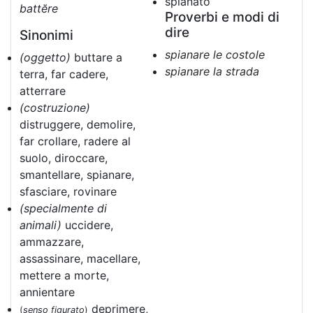
spianato
battĕre
Proverbi e modi di
dire
Sinonimi
spianare le costole
(oggetto)
buttare a
spianare la strada
terra, far cadere,
atterrare
(costruzione)
distruggere, demolire,
far crollare, radere al
suolo, diroccare,
smantellare, spianare,
sfasciare, rovinare
(specialmente di
animali)
uccidere,
ammazzare,
assassinare, macellare,
mettere a morte,
annientare
deprimere,
(
senso figurato
)