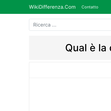
WikiDifferenza.Com
Contatto
Qual è la