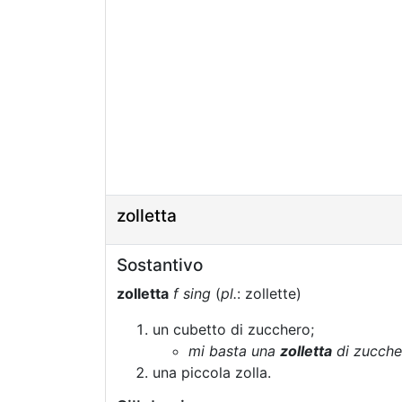
zolletta
Sostantivo
zolletta
f sing
(
pl.
: zollette)
un cubetto di zucchero;
mi basta una
zolletta
di zucche
una piccola zolla.