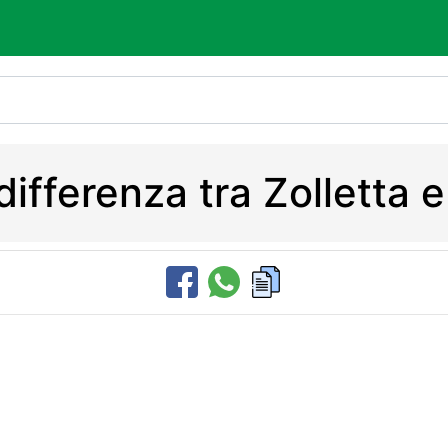
 differenza tra Zolletta 