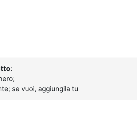
tto
:
hero;
te; se vuoi, aggiungila tu