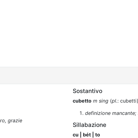
Sostantivo
cubetto
m sing
(
pl.
: cubetti
definizione mancante; 
ro, grazie
Sillabazione
cu | bét | to