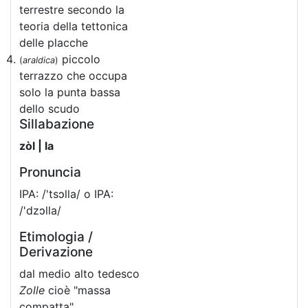
terrestre secondo la
teoria della tettonica
delle placche
piccolo
(
araldica
)
terrazzo che occupa
solo la punta bassa
dello scudo
Sillabazione
zòl | la
Pronuncia
IPA: /'tsɔlla/ o IPA:
/'dzɔlla/
Etimologia /
Derivazione
dal medio alto tedesco
Zolle
cioè "massa
compatta"